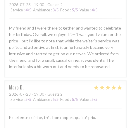
2026-07-23
- 19:00 - Guests 2
Service
:
4
/5
Ambiance
:
3
/5
Food
:
5
/5
Value
:
4
/5
My friend and I were there together and wanted to celebrate
her birthday. Overall, we enjoyed it—it was good value for the
price—but I’d like to note that while the waiter’s service was
polite and attentive at first, it unfortunately became very
intrusive and started to get on our nerves. We ordered from
the menu, and for a small, casual dinner, it was plenty. The
interior looks a bit worn out and needs to be renovated.
Marc
D
2026-07-23
- 19:00 - Guests 2
Service
:
5
/5
Ambiance
:
5
/5
Food
:
5
/5
Value
:
5
/5
Excellente cuisine, très bon rapport qualité prix.