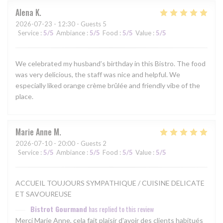
Alena
K
2026-07-23
- 12:30 - Guests 5
Service
:
5
/5
Ambiance
:
5
/5
Food
:
5
/5
Value
:
5
/5
We celebrated my husband’s birthday in this Bistro. The food
was very delicious, the staff was nice and helpful. We
especially liked orange crème brûlée and friendly vibe of the
place.
Marie Anne
M
2026-07-10
- 20:00 - Guests 2
Service
:
5
/5
Ambiance
:
5
/5
Food
:
5
/5
Value
:
5
/5
ACCUEIL TOUJOURS SYMPATHIQUE / CUISINE DELICATE
ET SAVOUREUSE
Bistrot Gourmand
has replied to this review
Merci Marie Anne, cela fait plaisir d'avoir des clients habitués