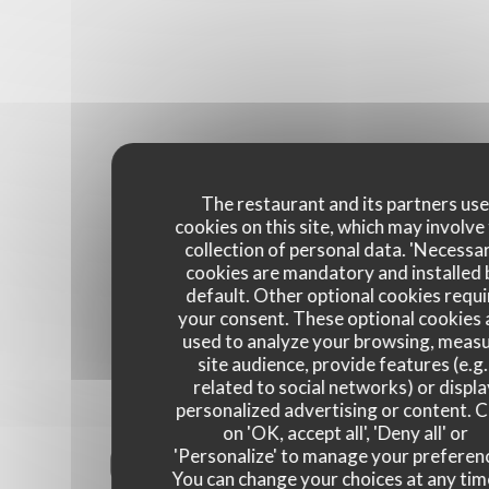
The restaurant and its partners us
cookies on this site, which may involve
collection of personal data. 'Necessa
cookies are mandatory and installed 
default. Other optional cookies requi
your consent. These optional cookies 
used to analyze your browsing, meas
site audience, provide features (e.g.
related to social networks) or displ
personalized advertising or content. C
on 'OK, accept all', 'Deny all' or
Our customer ratings
'Personalize' to manage your preferen
You can change your choices at any tim