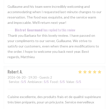
Guillaume and his team were incredibly welcoming and
accommodating when I requested last-minute changes to our
reservation. The food was exquisite, and the service warm
and impeccable. We'll return next year!
Bistrot Gourmand
has replied to this review
Thank you Barbara for this lovely review. I have passed on
your compliments to our server, Guillaume. We strive to
satisfy our customers, even when there are modifications to
the order. I hope to welcome you back next year. Best
regards, Matthieu
Robert
A
2026-06-20
- 19:30 - Guests 2
Service
:
5
/5
Ambiance
:
5
/5
Food
:
5
/5
Value
:
5
/5
Cuisine excellente, des produits frais et de qualité supérieure
très bien préparés, pour un prix juste. Service merveilleux