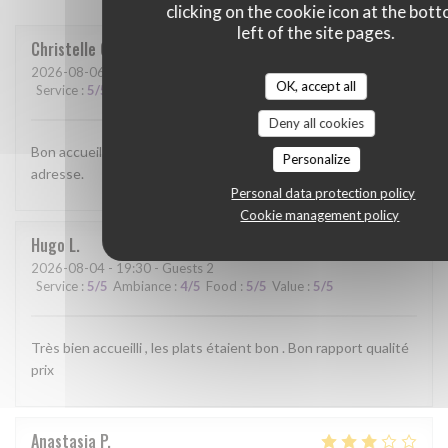
clicking on the cookie icon at the bot
left of the site pages.
Christelle
G
2026-08-06
- 12:00 - Guests 3
OK, accept all
Service
:
5
/5
Ambiance
:
4
/5
Food
:
4
/5
Value
:
4
/5
Deny all cookies
Bon accueil. Service rapide. Bonne cuisine. Bref une bonne
Personalize
adresse.
Personal data protection policy
Cookie management policy
Hugo
L
2026-08-04
- 19:30 - Guests 2
Service
:
5
/5
Ambiance
:
4
/5
Food
:
5
/5
Value
:
5
/5
Très bien accueilli , les plats étaient bon . Bon rapport qualité
prix
Anastasia
P