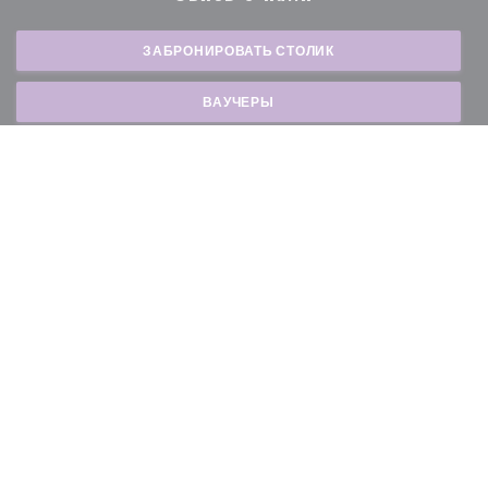
ЗАБРОНИРОВАТЬ СТОЛИК
ВАУЧЕРЫ
Будьте в курсе новостей
*
Подпишитесь на нашу рассылку, чтобы получать от нас по электронной почте
персонализированные сообщения и маркетинговые предложения.
ПОДПИСАТЬСЯ
© 2026 BISTROT GOURMAND — ВЕБ-СТРАНИЦА РЕСТОРАНА
((ОТКРЫВАЕТСЯ В НОВ
СОЗДАНА
ZENCHEF