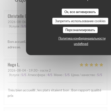
Ок, все активировать
Christelle
G
Запретить использование cookies
2026-08-06
- 12:00 - гости 3
Услуги
:
5
/5
Атмосфера
:
4
/5
Меню
:
4
/5
Цена / качество
:
4
/5
Персонализировать
Политика конфиденциальности
Bon accueil. Service rapide. Bonne cuisine. Bref une bonne
undefined
adresse.
Hugo
L
2026-08-04
- 19:30 - гости 2
Услуги
:
5
/5
Атмосфера
:
4
/5
Меню
:
5
/5
Цена / качество
:
5
/5
Très bien accueilli , les plats étaient bon . Bon rapport qualité
prix