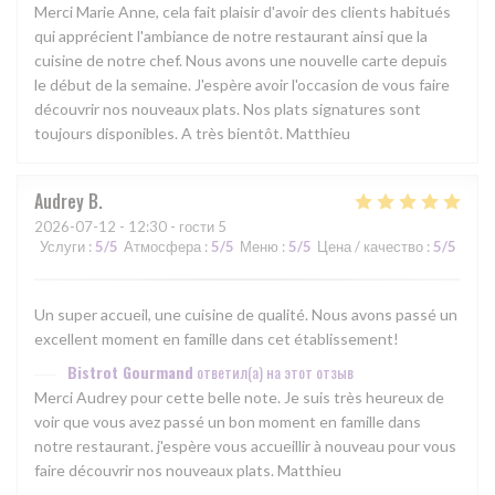
Merci Marie Anne, cela fait plaisir d'avoir des clients habitués
qui apprécient l'ambiance de notre restaurant ainsi que la
cuisine de notre chef. Nous avons une nouvelle carte depuis
le début de la semaine. J'espère avoir l'occasion de vous faire
découvrir nos nouveaux plats. Nos plats signatures sont
toujours disponibles. A très bientôt. Matthieu
Audrey
B
2026-07-12
- 12:30 - гости 5
Услуги
:
5
/5
Атмосфера
:
5
/5
Меню
:
5
/5
Цена / качество
:
5
/5
Un super accueil, une cuisine de qualité. Nous avons passé un
excellent moment en famille dans cet établissement!
Bistrot Gourmand
ответил(а) на этот отзыв
Merci Audrey pour cette belle note. Je suis très heureux de
voir que vous avez passé un bon moment en famille dans
notre restaurant. j'espère vous accueillir à nouveau pour vous
faire découvrir nos nouveaux plats. Matthieu