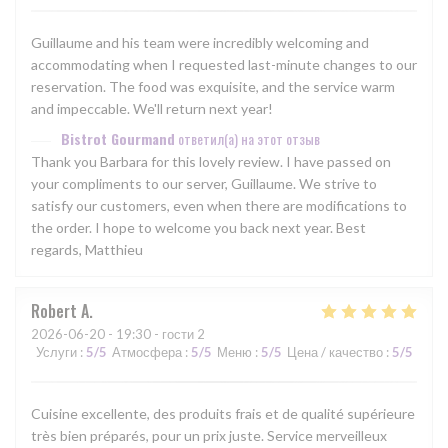
Guillaume and his team were incredibly welcoming and
accommodating when I requested last-minute changes to our
reservation. The food was exquisite, and the service warm
and impeccable. We'll return next year!
Bistrot Gourmand
ответил(а) на этот отзыв
Thank you Barbara for this lovely review. I have passed on
your compliments to our server, Guillaume. We strive to
satisfy our customers, even when there are modifications to
the order. I hope to welcome you back next year. Best
regards, Matthieu
Robert
A
2026-06-20
- 19:30 - гости 2
Услуги
:
5
/5
Атмосфера
:
5
/5
Меню
:
5
/5
Цена / качество
:
5
/5
Cuisine excellente, des produits frais et de qualité supérieure
très bien préparés, pour un prix juste. Service merveilleux