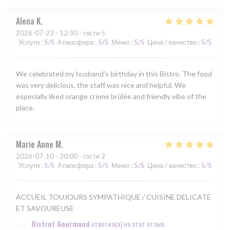
Alena
K
2026-07-23
- 12:30 - гости 5
Услуги
:
5
/5
Атмосфера
:
5
/5
Меню
:
5
/5
Цена / качество
:
5
/5
We celebrated my husband’s birthday in this Bistro. The food
was very delicious, the staff was nice and helpful. We
especially liked orange crème brûlée and friendly vibe of the
place.
Marie Anne
M
2026-07-10
- 20:00 - гости 2
Услуги
:
5
/5
Атмосфера
:
5
/5
Меню
:
5
/5
Цена / качество
:
5
/5
ACCUEIL TOUJOURS SYMPATHIQUE / CUISINE DELICATE
ET SAVOUREUSE
Bistrot Gourmand
ответил(а) на этот отзыв