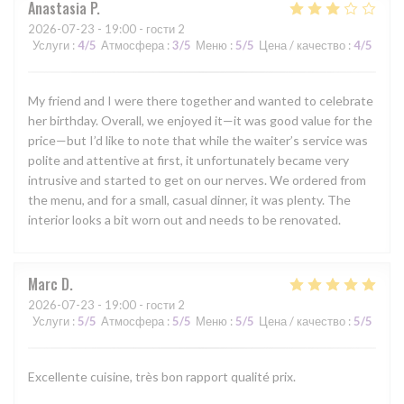
Anastasia
P
2026-07-23
- 19:00 - гости 2
Услуги
:
4
/5
Атмосфера
:
3
/5
Меню
:
5
/5
Цена / качество
:
4
/5
My friend and I were there together and wanted to celebrate
her birthday. Overall, we enjoyed it—it was good value for the
price—but I’d like to note that while the waiter’s service was
polite and attentive at first, it unfortunately became very
intrusive and started to get on our nerves. We ordered from
the menu, and for a small, casual dinner, it was plenty. The
interior looks a bit worn out and needs to be renovated.
Marc
D
2026-07-23
- 19:00 - гости 2
Услуги
:
5
/5
Атмосфера
:
5
/5
Меню
:
5
/5
Цена / качество
:
5
/5
Excellente cuisine, très bon rapport qualité prix.