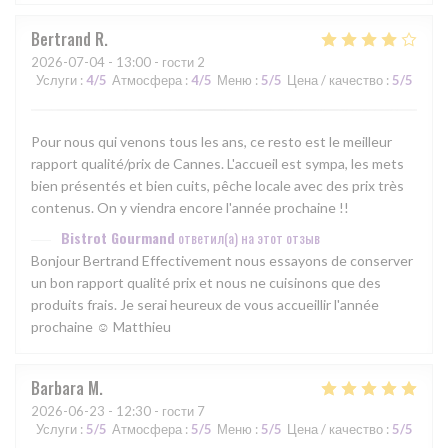
Bertrand
R
2026-07-04
- 13:00 - гости 2
Услуги
:
4
/5
Атмосфера
:
4
/5
Меню
:
5
/5
Цена / качество
:
5
/5
Pour nous qui venons tous les ans, ce resto est le meilleur
rapport qualité/prix de Cannes. L'accueil est sympa, les mets
bien présentés et bien cuits, pêche locale avec des prix très
contenus. On y viendra encore l'année prochaine !!
Bistrot Gourmand
ответил(а) на этот отзыв
Bonjour Bertrand Effectivement nous essayons de conserver
un bon rapport qualité prix et nous ne cuisinons que des
produits frais. Je serai heureux de vous accueillir l'année
prochaine ☺ Matthieu
Barbara
M
2026-06-23
- 12:30 - гости 7
Услуги
:
5
/5
Атмосфера
:
5
/5
Меню
:
5
/5
Цена / качество
:
5
/5