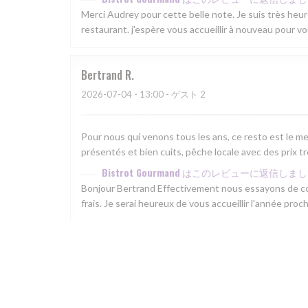
Merci Audrey pour cette belle note. Je suis très he
restaurant. j'espère vous accueillir à nouveau pour v
Bertrand
R
2026-07-04
- 13:00 - ゲスト 2
Pour nous qui venons tous les ans, ce resto est le mei
présentés et bien cuits, pêche locale avec des prix t
Bistrot Gourmand
はこのレビューに返信しまし
Bonjour Bertrand Effectivement nous essayons de con
frais. Je serai heureux de vous accueillir l'année pr
Barbara
M
2026-06-23
- 12:30 - ゲスト 7