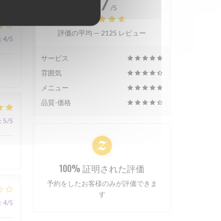
4.7
/5
評価の平均 —
2125 レビュー
:
4
/5
サービス
雰囲気
メニュー
品質-価格
:
5
/5
100% 証明された評価
予約をしたお客様のみが評価できま
す
:
4
/5