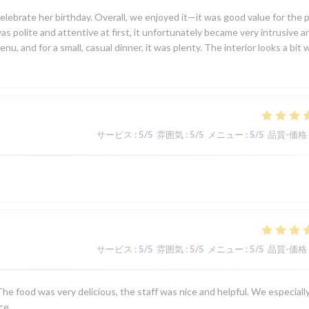
lebrate her birthday. Overall, we enjoyed it—it was good value for the p
was polite and attentive at first, it unfortunately became very intrusive a
, and for a small, casual dinner, it was plenty. The interior looks a bit 
サービス
:
5
/5
雰囲気
:
5
/5
メニュー
:
5
/5
品質-価格
サービス
:
5
/5
雰囲気
:
5
/5
メニュー
:
5
/5
品質-価格
he food was very delicious, the staff was nice and helpful. We especiall
ce.