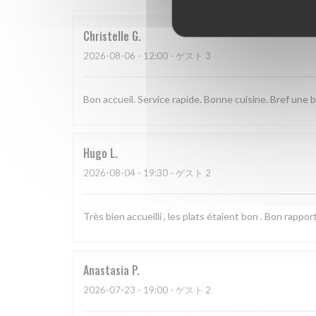
Christelle
G
2026-08-06
- 12:00 - ゲスト 3
Bon accueil. Service rapide. Bonne cuisine. Bref une
Hugo
L
2026-08-04
- 19:30 - ゲスト 2
Très bien accueilli , les plats étaient bon . Bon rapport
Anastasia
P
2026-07-23
- 19:00 - ゲスト 2