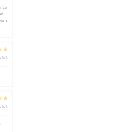
rice
nd
worn
:
5
/5
:
5
/5
y