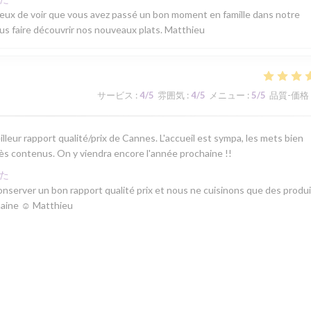
ureux de voir que vous avez passé un bon moment en famille dans notre
ous faire découvrir nos nouveaux plats. Matthieu
サービス
:
4
/5
雰囲気
:
4
/5
メニュー
:
5
/5
品質-価格
lleur rapport qualité/prix de Cannes. L'accueil est sympa, les mets bien
rès contenus. On y viendra encore l'année prochaine !!
た
server un bon rapport qualité prix et nous ne cuisinons que des produ
ochaine ☺ Matthieu
サービス
:
5
/5
雰囲気
:
5
/5
メニュー
:
5
/5
品質-価格