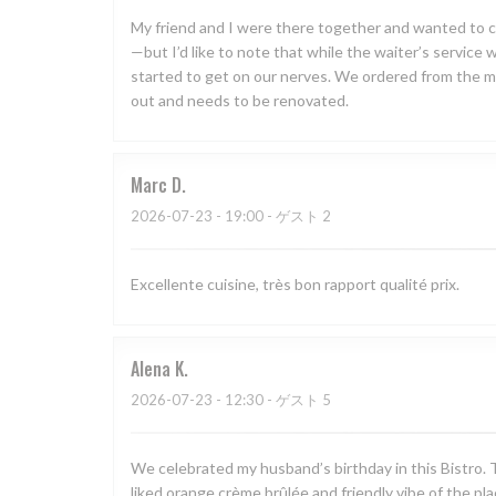
My friend and I were there together and wanted to ce
—but I’d like to note that while the waiter’s service 
started to get on our nerves. We ordered from the menu
out and needs to be renovated.
Marc
D
2026-07-23
- 19:00 - ゲスト 2
Excellente cuisine, très bon rapport qualité prix.
Alena
K
2026-07-23
- 12:30 - ゲスト 5
We celebrated my husband’s birthday in this Bistro. T
liked orange crème brûlée and friendly vibe of the pla