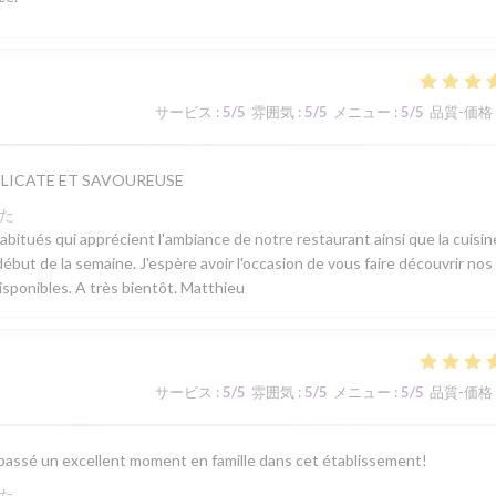
サービス
:
5
/5
雰囲気
:
5
/5
メニュー
:
5
/5
品質-価格
ELICATE ET SAVOUREUSE
た
 habitués qui apprécient l'ambiance de notre restaurant ainsi que la cuisi
ébut de la semaine. J'espère avoir l'occasion de vous faire découvrir nos
isponibles. A très bientôt. Matthieu
サービス
:
5
/5
雰囲気
:
5
/5
メニュー
:
5
/5
品質-価格
 passé un excellent moment en famille dans cet établissement!
た