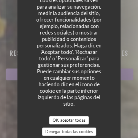
cookies opcionales sirven
para analizar su navegación,
medir la audiencia del sitio,
ofrecer funcionalidades (por
ejemplo, relacionadas con
redes sociales) o mostrar
BISTROT GOURMAND
publicidad o contenidos
BISTROT GOURMAND
personalizados. Haga clic en
RESTAURANTE GASTRONÓMICO
|
CANNES
'Aceptar todo', 'Rechazar
todo' o 'Personalizar' para
gestionar sus preferencias.
Puede cambiar sus opciones
RESERVAR UNA MESA
en cualquier momento
haciendo clic en el icono de
cookie en la parte inferior
izquierda de las páginas del
sitio.
OK, aceptar todas
Denegar todas las cookies