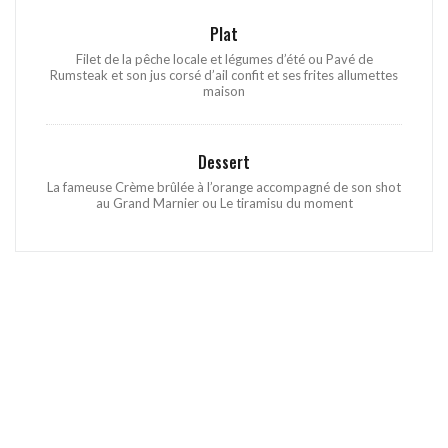
Plat
Filet de la pêche locale et légumes d’été ou Pavé de
Rumsteak et son jus corsé d’ail confit et ses frites allumettes
maison
Dessert
La fameuse Crème brûlée à l’orange accompagné de son shot
au Grand Marnier ou Le tiramisu du moment
Menu Dégustation
Hors congrès
59,00 EUR