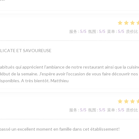
服务
:
5
/5
氛围
:
5
/5
菜单
:
5
/5
质价比
ELICATE ET SAVOUREUSE
 habitués qui apprécient l'ambiance de notre restaurant ainsi que la cuisi
ébut de la semaine. J'espère avoir l'occasion de vous faire découvrir nos
isponibles. A très bientôt. Matthieu
服务
:
5
/5
氛围
:
5
/5
菜单
:
5
/5
质价比
 passé un excellent moment en famille dans cet établissement!