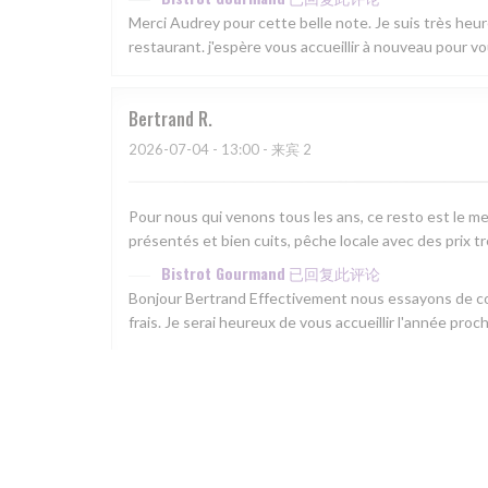
Merci Audrey pour cette belle note. Je suis très he
restaurant. j'espère vous accueillir à nouveau pour v
Bertrand
R
2026-07-04
- 13:00 - 来宾 2
Pour nous qui venons tous les ans, ce resto est le mei
présentés et bien cuits, pêche locale avec des prix t
Bistrot Gourmand
已回复此评论
Bonjour Bertrand Effectivement nous essayons de con
frais. Je serai heureux de vous accueillir l'année pr
Barbara
M
2026-06-23
- 12:30 - 来宾 7