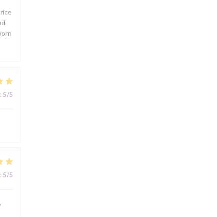
rice
nd
worn
:
5
/5
:
5
/5
y