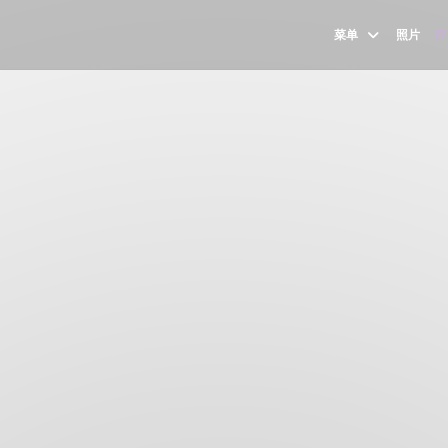
菜单
照片
评