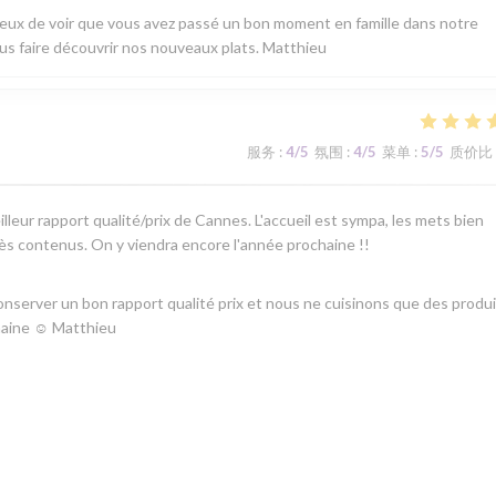
ureux de voir que vous avez passé un bon moment en famille dans notre
ous faire découvrir nos nouveaux plats. Matthieu
服务
:
4
/5
氛围
:
4
/5
菜单
:
5
/5
质价比
lleur rapport qualité/prix de Cannes. L'accueil est sympa, les mets bien
rès contenus. On y viendra encore l'année prochaine !!
server un bon rapport qualité prix et nous ne cuisinons que des produ
ochaine ☺ Matthieu
服务
:
5
/5
氛围
:
5
/5
菜单
:
5
/5
质价比