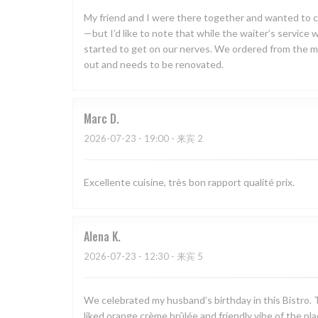
My friend and I were there together and wanted to ce
—but I’d like to note that while the waiter’s service 
started to get on our nerves. We ordered from the menu
out and needs to be renovated.
Marc
D
2026-07-23
- 19:00 - 来宾 2
Excellente cuisine, très bon rapport qualité prix.
Alena
K
2026-07-23
- 12:30 - 来宾 5
We celebrated my husband’s birthday in this Bistro. T
liked orange crème brûlée and friendly vibe of the pla