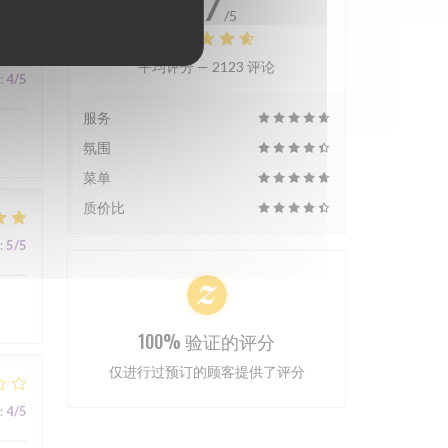
4.7
/5
平均评分 —
2123 评论
:
4
/5
服务
氛围
菜单
质价比
:
5
/5
100% 验证的评分
仅进行过预订的顾客提供了评分
:
4
/5