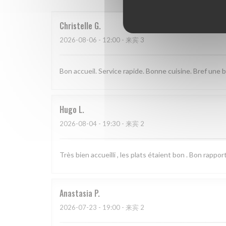
Christelle
G
2026-08-06
- 12:00 - 来宾 3
Bon accueil. Service rapide. Bonne cuisine. Bref une
Hugo
L
2026-08-04
- 19:30 - 来宾 2
Très bien accueilli , les plats étaient bon . Bon rapport
Anastasia
P
2026-07-23
- 19:00 - 来宾 2