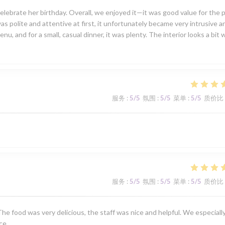
lebrate her birthday. Overall, we enjoyed it—it was good value for the p
was polite and attentive at first, it unfortunately became very intrusive a
, and for a small, casual dinner, it was plenty. The interior looks a bit 
服务
:
5
/5
氛围
:
5
/5
菜单
:
5
/5
质价比
服务
:
5
/5
氛围
:
5
/5
菜单
:
5
/5
质价比
he food was very delicious, the staff was nice and helpful. We especiall
ce.