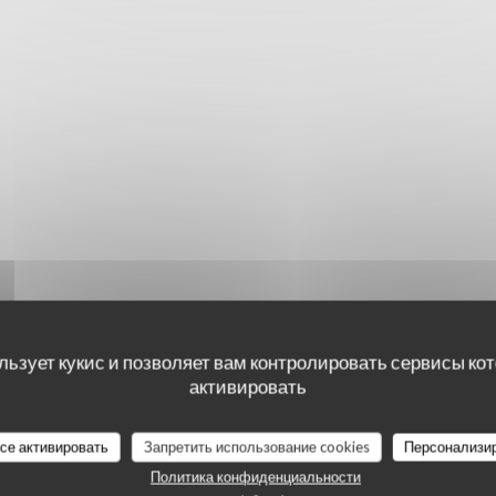
льзует кукис и позволяет вам контролировать сервисы ко
активировать
наших посетителей
все активировать
Запретить использование cookies
Персонализи
Политика конфиденциальности