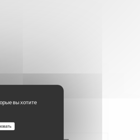
торые вы хотите
ровать