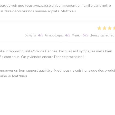
ureux de voir que vous avez passé un bon moment en famille dans notre
ous faire découvrir nos nouveaux plats. Matthieu
Услуги
:
4
/5
Атмосфера
:
4
/5
Меню
:
5
/5
Цена / качество
lleur rapport qualité/prix de Cannes. L'accueil est sympa, les mets bien
rès contenus. On y viendra encore l'année prochaine !!
server un bon rapport qualité prix et nous ne cuisinons que des produ
ochaine ☺ Matthieu
Услуги
:
5
/5
Атмосфера
:
5
/5
Меню
:
5
/5
Цена / качество