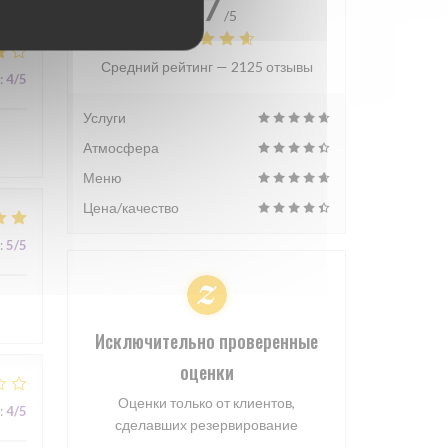
4.7
/5
Средний рейтинг —
2125 отзывы
:
4
/5
Услуги
Атмосфера
Меню
Цена/качество
:
5
/5
Исключительно проверенные
оценки
Оценки только от клиентов,
:
4
/5
сделавших резервирование