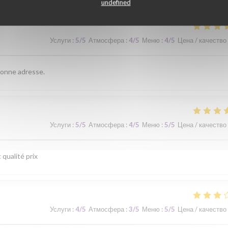
undefined
Услуги
:
5
/5
Атмосфера
:
4
/5
Меню
:
4
/5
Цена / качество
 bonne adresse.
Услуги
:
5
/5
Атмосфера
:
4
/5
Меню
:
5
/5
Цена / качество
 qualité prix
Услуги
:
4
/5
Атмосфера
:
3
/5
Меню
:
5
/5
Цена / качество