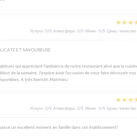
Услуги
:
5
/5
Атмосфера
:
5
/5
Меню
:
5
/5
Цена / качество
ELICATE ET SAVOUREUSE
 habitués qui apprécient l'ambiance de notre restaurant ainsi que la cuisi
ébut de la semaine. J'espère avoir l'occasion de vous faire découvrir nos
isponibles. A très bientôt. Matthieu
Услуги
:
5
/5
Атмосфера
:
5
/5
Меню
:
5
/5
Цена / качество
 passé un excellent moment en famille dans cet établissement!