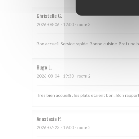
Christelle
G
2026-08-06
- 12:00 - гости 3
Bon accueil. Service rapide. Bonne cuisine. Bref une
Hugo
L
2026-08-04
- 19:30 - гости 2
Très bien accueilli , les plats étaient bon . Bon rapport
Anastasia
P
2026-07-23
- 19:00 - гости 2