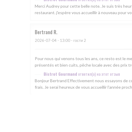
Merci Audrey pour cette belle note. Je suis très he
restaurant. j'espère vous accueillir à nouveau pour v
Bertrand
R
2026-07-04
- 13:00 - гости 2
Pour nous qui venons tous les ans, ce resto est le mei
présentés et bien cuits, pêche locale avec des prix t
Bistrot Gourmand
ответил(а) на этот отзыв
Bonjour Bertrand Effectivement nous essayons de con
frais. Je serai heureux de vous accueillir l'année pr
Barbara
M
2026-06-23
- 12:30 - гости 7