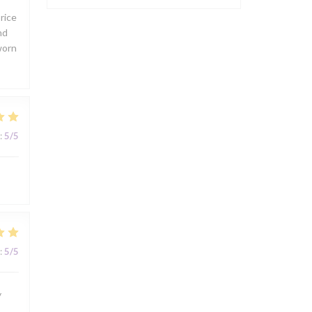
rice
nd
worn
:
5
/5
:
5
/5
y