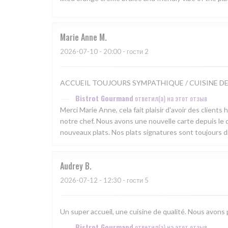
Marie Anne
M
2026-07-10
- 20:00 - гости 2
ACCUEIL TOUJOURS SYMPATHIQUE / CUISINE D
Bistrot Gourmand
ответил(а) на этот отзыв
Merci Marie Anne, cela fait plaisir d'avoir des clients
notre chef. Nous avons une nouvelle carte depuis le d
nouveaux plats. Nos plats signatures sont toujours d
Audrey
B
2026-07-12
- 12:30 - гости 5
Un super accueil, une cuisine de qualité. Nous avons
Bistrot Gourmand
ответил(а) на этот отзыв