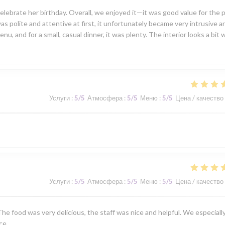
lebrate her birthday. Overall, we enjoyed it—it was good value for the p
was polite and attentive at first, it unfortunately became very intrusive a
, and for a small, casual dinner, it was plenty. The interior looks a bit 
Услуги
:
5
/5
Атмосфера
:
5
/5
Меню
:
5
/5
Цена / качество
Услуги
:
5
/5
Атмосфера
:
5
/5
Меню
:
5
/5
Цена / качество
he food was very delicious, the staff was nice and helpful. We especiall
ce.