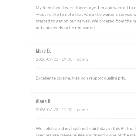
My friend and I were there together and wanted to ce
—but I’d like to note that while the waiter’s service 
started to get on our nerves. We ordered from the menu
out and needs to be renovated.
Marc
D
2026-07-23
- 19:00 - гости 2
Excellente cuisine, très bon rapport qualité prix.
Alena
K
2026-07-23
- 12:30 - гости 5
We celebrated my husband’s birthday in this Bistro. T
liked orange crème brûlée and friendly vibe of the pla