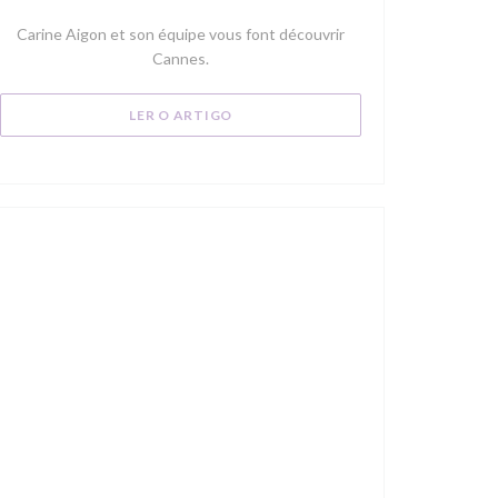
))
Carine Aigon et son équipe vous font découvrir
Cannes.
((ABRE NUMA NOVA JANELA))
LER O ARTIGO