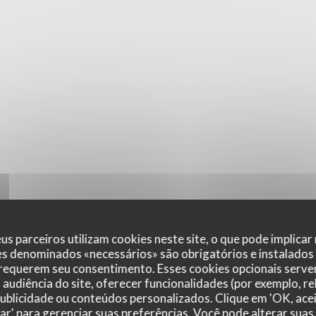
us parceiros utilizam cookies neste site, o que pode implicar
es denominados «necessários» são obrigatórios e instalados
 requerem seu consentimento. Esses cookies opcionais servem
audiência do site, oferecer funcionalidades (por exemplo, r
 publicidade ou conteúdos personalizados. Clique em 'OK, acei
zar' para gerenciar suas preferências. Você pode alterar suas