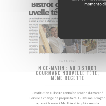
momento cli
25/11/2023
NICE-MATIN : AU BISTROT
GOURMAND NOUVELLE TÊTE,
MÊME RECETTE
L'institution culinaire cannoise proche du marché
Forville a changé de propriétaire. Guillaume Arragon
a passé la main à Matthieu Dauphin, mais la