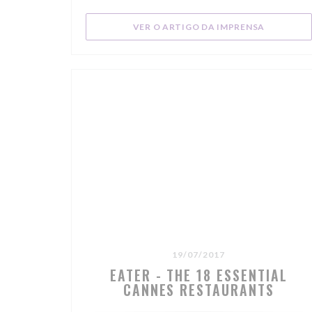
philosophie locavore et le décor restent.
((ABRE NU
VER O ARTIGO DA IMPRENSA
19/07/2017
EATER - THE 18 ESSENTIAL
CANNES RESTAURANTS