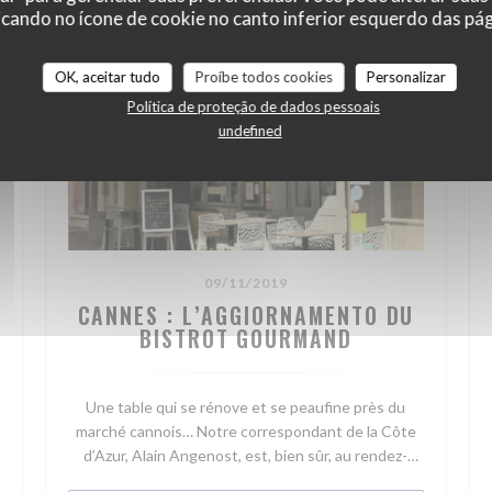
cando no ícone de cookie no canto inferior esquerdo das pági
OK, aceitar tudo
Proíbe todos cookies
Personalizar
Política de proteção de dados pessoais
undefined
09/11/2019
CANNES : L’AGGIORNAMENTO DU
BISTROT GOURMAND
Une table qui se rénove et se peaufine près du
marché cannois… Notre correspondant de la Côte
d’Azur, Alain Angenost, est, bien sûr, au rendez-
vous. On l’écoute…