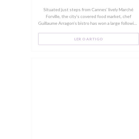
Situated just steps from Cannes’ lively Marché
Forville, the city’s covered food market, chef
Guillaume Arragon’s bistro has won a large following
of local regulars for its market-driven seasonal
menu. Try the fish soup, which is made with a locally
((ABRE NUMA NOV
LER O ARTIGO
landed catch of the day, or the succulent rack of
Sisteron lamb with a black-olive crust.