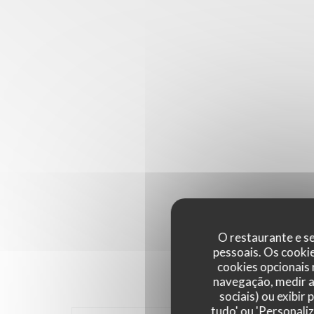
O restaurante e se
pessoais. Os cooki
cookies opcionais
navegação, medir a 
sociais) ou exibir
tudo' ou 'Personali