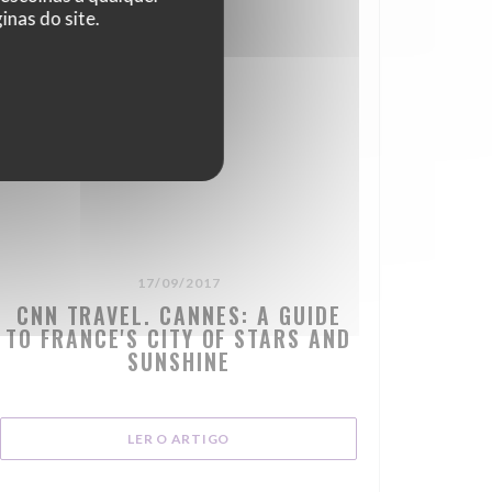
nas do site.
17/09/2017
CNN TRAVEL. CANNES: A GUIDE
TO FRANCE'S CITY OF STARS AND
SUNSHINE
((ABRE NUMA NOVA JANELA))
LER O ARTIGO