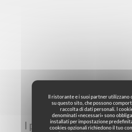
Il ristorante e i suoi partner utilizzano
su questo sito, che possono comport
raccolta di dati personali. I cooki
denominati «necessari» sono obbliga
I pareri dei nostri clienti
installati per impostazione predefinita
cookies opzionali richiedono il tuo co