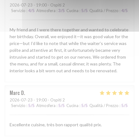
2026-07-23
- 19:00 - Ospiti 2
Servizio
:
4
/5
Atmosfera
:
3
/5
Cucina
:
5
/5
Qualità / Prezzo
:
4
/5
My friend and I were there together and wanted to celebrate
her birthday. Overall, we enjoyed it—it was good value for the
price—but I’d like to note that while the waiter’s service was
polite and attentive at first, it unfortunately became very
intrusive and started to get on our nerves. We ordered from
the menu, and for a small, casual dinner, it was plenty. The
interior looks a bit worn out and needs to be renovated.
Marc
D
2026-07-23
- 19:00 - Ospiti 2
Servizio
:
5
/5
Atmosfera
:
5
/5
Cucina
:
5
/5
Qualità / Prezzo
:
5
/5
Excellente cuisine, très bon rapport qualité prix.