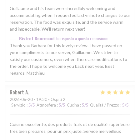
Guillaume and his team were incredibly welcoming and
accommodating when I requested last-minute changes to our
reservation. The food was exquisite, and the service warm
and impeccable. We'll return next year!
Bistrot Gourmand
ha risposto a questa recensione
Thank you Barbara for this lovely review. I have passed on
your compliments to our server, Guillaume. We strive to
satisfy our customers, even when there are modifications to
the order. I hope to welcome you back next year. Best
regards, Matthieu
Robert
A
2026-06-20
- 19:30 - Ospiti 2
Servizio
:
5
/5
Atmosfera
:
5
/5
Cucina
:
5
/5
Qualità / Prezzo
:
5
/5
Cuisine excellente, des produits frais et de qualité supérieure
très bien préparés, pour un prix juste. Service merveilleux