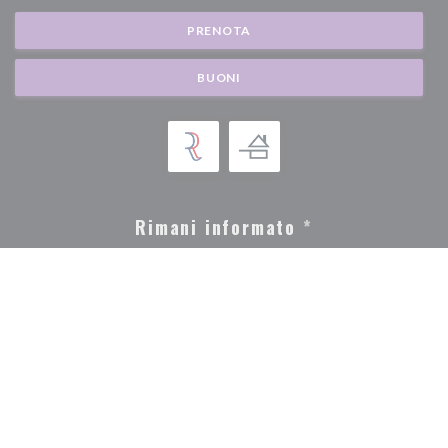
PRENOTA
BUONI
Rimani informato
*
Iscriversi alla nostra newsletter per ricevere comunicazioni personalizzate e
offerte di marketing via e-mail.
ABBONATI
© 2026 BISTROT GOURMAND — CREAZIONE DEL SITO INTERNET
((APRE UNA NUOVA F
RISTORANTE CON
ZENCHEF