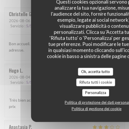
Questi cookies opzionali servono 
analizzare la tua navigazione, misu
Christelle
G
l'audience del sito, fornire funzionali
esempio, legate ai social network
2026-08-06
- 12:00 - Ospiti 3
visualizzare pubblicità o contenu
Servizio
:
5
/5
Atmosfera
:
4
/5
Cucina
:
4
/5
Qualità / Prezzo
:
4
/5
personalizzati. Clicca su 'Accetta tu
'Rifiuta tutto' o 'Personalizza' per ges
tue preferenze. Puoi modificare le tue
Bon accueil. Service rapide. Bonne cuisine. Bref une bonne
in qualsiasi momento cliccando sull'ic
adresse.
cookie in basso a sinistra delle pagine d
Hugo
L
Ok, accetta tutto
2026-08-04
- 19:30 - Ospiti 2
Rifiuta tutti i cookie
Servizio
:
5
/5
Atmosfera
:
4
/5
Cucina
:
5
/5
Qualità / Prezzo
:
5
/5
Personalizza
Très bien accueilli , les plats étaient bon . Bon rapport qualité
Politica di protezione dei dati personal
prix
Politica di gestione dei cookie
Anastasia
P