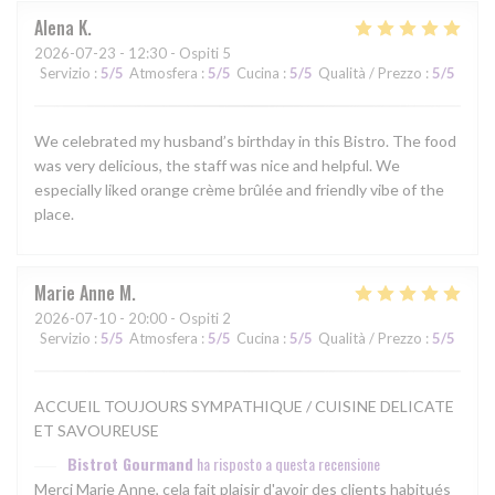
Alena
K
2026-07-23
- 12:30 - Ospiti 5
Servizio
:
5
/5
Atmosfera
:
5
/5
Cucina
:
5
/5
Qualità / Prezzo
:
5
/5
We celebrated my husband’s birthday in this Bistro. The food
was very delicious, the staff was nice and helpful. We
especially liked orange crème brûlée and friendly vibe of the
place.
Marie Anne
M
2026-07-10
- 20:00 - Ospiti 2
Servizio
:
5
/5
Atmosfera
:
5
/5
Cucina
:
5
/5
Qualità / Prezzo
:
5
/5
ACCUEIL TOUJOURS SYMPATHIQUE / CUISINE DELICATE
ET SAVOUREUSE
Bistrot Gourmand
ha risposto a questa recensione
Merci Marie Anne, cela fait plaisir d'avoir des clients habitués