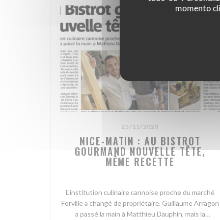
momento cli
25/11/2023
NICE-MATIN : AU BISTROT
GOURMAND NOUVELLE TÊTE,
MÊME RECETTE
L'institution culinaire cannoise proche du marché
Forville a changé de propriétaire. Guillaume Arragon
a passé la main à Matthieu Dauphin, mais la