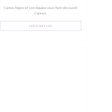
))
Carine Aigon et son équipe vous font découvrir
Cannes.
((ABRE NUMA NOVA JANELA))
LER O ARTIGO