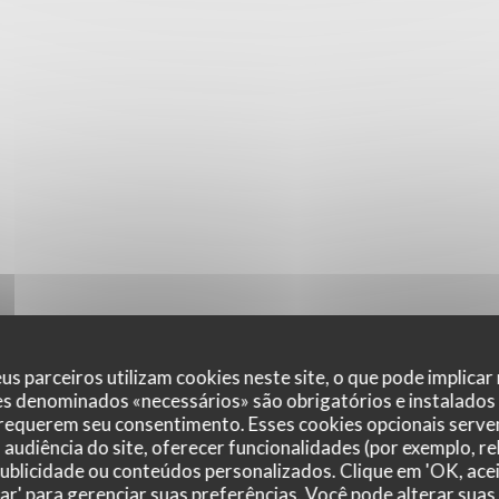
us parceiros utilizam cookies neste site, o que pode implicar
es denominados «necessários» são obrigatórios e instalados
 requerem seu consentimento. Esses cookies opcionais servem
audiência do site, oferecer funcionalidades (por exemplo, r
 publicidade ou conteúdos personalizados. Clique em 'OK, acei
zar' para gerenciar suas preferências. Você pode alterar suas