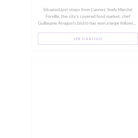
Situated just steps from Cannes’ lively Marché
Forville, the city’s covered food market, chef
Guillaume Arragon’s bistro has won a large following
of local regulars for its market-driven seasonal
menu. Try the fish soup, which is made with a locally
((ABRE NUMA NOV
LER O ARTIGO
landed catch of the day, or the succulent rack of
Sisteron lamb with a black-olive crust.