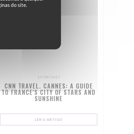
nas do site.
17/09/2017
CNN TRAVEL. CANNES: A GUIDE
TO FRANCE'S CITY OF STARS AND
SUNSHINE
((ABRE NUMA NOVA JANELA))
LER O ARTIGO