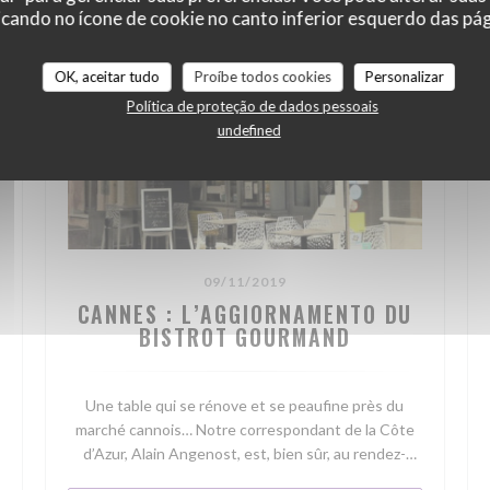
cando no ícone de cookie no canto inferior esquerdo das pági
OK, aceitar tudo
Proíbe todos cookies
Personalizar
Política de proteção de dados pessoais
undefined
09/11/2019
CANNES : L’AGGIORNAMENTO DU
BISTROT GOURMAND
Une table qui se rénove et se peaufine près du
marché cannois… Notre correspondant de la Côte
d’Azur, Alain Angenost, est, bien sûr, au rendez-
vous. On l’écoute…