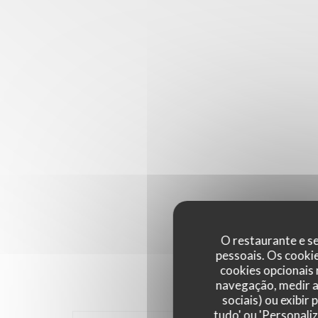
O restaurante e se
pessoais. Os cooki
cookies opcionais
navegação, medir a 
sociais) ou exibir
tudo' ou 'Personali