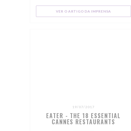
philosophie locavore et le décor restent.
((ABRE NU
VER O ARTIGO DA IMPRENSA
19/07/2017
EATER - THE 18 ESSENTIAL
CANNES RESTAURANTS