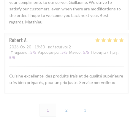
your compliments to our server, Guillaume. We strive to
satisfy our customers, even when there are modifications to
the order. I hope to welcome you back next year. Best
regards, Matthieu
Robert
A
2026-06-20
- 19:30 - καλεσμένοι 2
Υπηρεσία
:
5
/5
Ατμόσφαιρα
:
5
/5
Μενού
:
5
/5
Ποιότητα / Τιμή
:
5
/5
Cuisine excellente, des produits frais et de qualité supérieure
très bien préparés, pour un prix juste. Service merveilleux
1
2
3