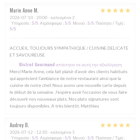
Marie Anne
M
2026-07-10
- 20:00 - καλεσμένοι 2
Υπηρεσία
:
5
/5
Ατμόσφαιρα
:
5
/5
Μενού
:
5
/5
Ποιότητα / Τιμή
:
5
/5
ACCUEIL TOUJOURS SYMPATHIQUE / CUISINE DELICATE
ET SAVOUREUSE
Bistrot Gourmand
απάντησε σε αυτή την αξιολόγηση
Merci Marie Anne, cela fait plaisir d'avoir des clients habitués
qui apprécient l'ambiance de notre restaurant ainsi que la
cuisine de notre chef. Nous avons une nouvelle carte depuis
le début de la semaine. J'espère avoir l'occasion de vous faire
découvrir nos nouveaux plats. Nos plats signatures sont
toujours disponibles. A très bientôt. Matthieu
Audrey
B
2026-07-12
- 12:30 - καλεσμένοι 5
Υπηρεσία
:
5
/5
Ατμόσφαιρα
:
5
/5
Μενού
:
5
/5
Ποιότητα / Τιμή
: