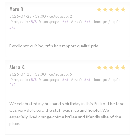
Marc
D
2026-07-23
- 19:00 - καλεσμένοι 2
Υπηρεσία
:
5
/5
Ατμόσφαιρα
:
5
/5
Μενού
:
5
/5
Ποιότητα / Τιμή
:
5
/5
Excellente cuisine, très bon rapport qualité prix.
Alena
K
2026-07-23
- 12:30 - καλεσμένοι 5
Υπηρεσία
:
5
/5
Ατμόσφαιρα
:
5
/5
Μενού
:
5
/5
Ποιότητα / Τιμή
:
5
/5
We celebrated my husband’s birthday in this Bistro. The food
was very delicious, the staff was nice and helpful. We
especially liked orange crème brûlée and friendly vibe of the
place.