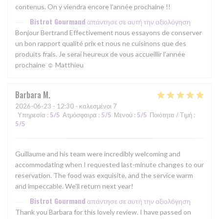
contenus. On y viendra encore l'année prochaine !!
Bistrot Gourmand
απάντησε σε αυτή την αξιολόγηση
Bonjour Bertrand Effectivement nous essayons de conserver
un bon rapport qualité prix et nous ne cuisinons que des
produits frais. Je serai heureux de vous accueillir l'année
prochaine ☺ Matthieu
Barbara
M
2026-06-23
- 12:30 - καλεσμένοι 7
Υπηρεσία
:
5
/5
Ατμόσφαιρα
:
5
/5
Μενού
:
5
/5
Ποιότητα / Τιμή
:
5
/5
Guillaume and his team were incredibly welcoming and
accommodating when I requested last-minute changes to our
reservation. The food was exquisite, and the service warm
and impeccable. We'll return next year!
Bistrot Gourmand
απάντησε σε αυτή την αξιολόγηση
Thank you Barbara for this lovely review. I have passed on