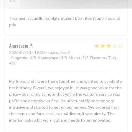
5
/5
Très bien accueilli , les plats étaient bon . Bon rapport qualité
prix
Anastasia
P
2026-07-23
- 19:00 - καλεσμένοι 2
Υπηρεσία
:
4
/5
Ατμόσφαιρα
:
3
/5
Μενού
:
5
/5
Ποιότητα / Τιμή
:
4
/5
My friend and I were there together and wanted to celebrate
her birthday. Overall, we enjoyed it—it was good value for the
price—but I’d like to note that while the waiter’s service was
polite and attentive at first, it unfortunately became very
intrusive and started to get on our nerves. We ordered from
the menu, and for a small, casual dinner, it was plenty. The
interior looks a bit worn out and needs to be renovated.