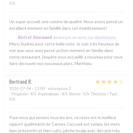
5
/5
Un super accueil, une cuisine de qualité. Nous avons passé un
excellent moment en famille dans cet établissement!
Bistrot Gourmand
απάντησε σε αυτή την αξιολόγηση
Merci Audrey pour cette belle note. Je suis très heureux de
voir que vous avez passé un bon moment en famille dans
notre restaurant. j'espère vous accueillir à nouveau pour vous
faire découvrir nos nouveaux plats. Matthieu
Bertrand
R
2026-07-04
- 13:00 - καλεσμένοι 2
Υπηρεσία
:
4
/5
Ατμόσφαιρα
:
4
/5
Μενού
:
5
/5
Ποιότητα / Τιμή
:
5
/5
Pour nous qui venons tous les ans, ce resto est le meilleur
rapport qualité/prix de Cannes. L'accueil est sympa, les mets
bien présentés et bien cuits, pêche locale avec des prix très