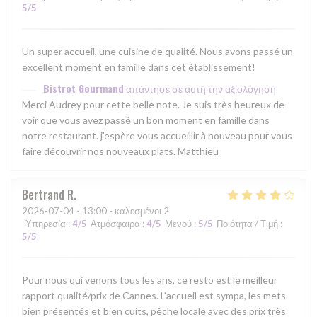
5
/5
Un super accueil, une cuisine de qualité. Nous avons passé un
excellent moment en famille dans cet établissement!
Bistrot Gourmand
απάντησε σε αυτή την αξιολόγηση
Merci Audrey pour cette belle note. Je suis très heureux de
voir que vous avez passé un bon moment en famille dans
notre restaurant. j'espère vous accueillir à nouveau pour vous
faire découvrir nos nouveaux plats. Matthieu
Bertrand
R
2026-07-04
- 13:00 - καλεσμένοι 2
Υπηρεσία
:
4
/5
Ατμόσφαιρα
:
4
/5
Μενού
:
5
/5
Ποιότητα / Τιμή
:
5
/5
Pour nous qui venons tous les ans, ce resto est le meilleur
rapport qualité/prix de Cannes. L'accueil est sympa, les mets
bien présentés et bien cuits, pêche locale avec des prix très