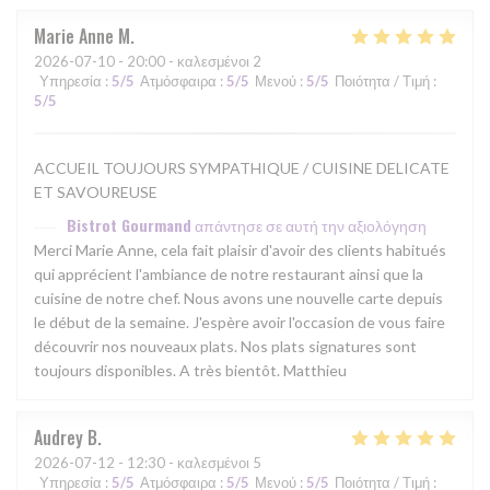
Marie Anne
M
2026-07-10
- 20:00 - καλεσμένοι 2
Υπηρεσία
:
5
/5
Ατμόσφαιρα
:
5
/5
Μενού
:
5
/5
Ποιότητα / Τιμή
:
5
/5
ACCUEIL TOUJOURS SYMPATHIQUE / CUISINE DELICATE
ET SAVOUREUSE
Bistrot Gourmand
απάντησε σε αυτή την αξιολόγηση
Merci Marie Anne, cela fait plaisir d'avoir des clients habitués
qui apprécient l'ambiance de notre restaurant ainsi que la
cuisine de notre chef. Nous avons une nouvelle carte depuis
le début de la semaine. J'espère avoir l'occasion de vous faire
découvrir nos nouveaux plats. Nos plats signatures sont
toujours disponibles. A très bientôt. Matthieu
Audrey
B
2026-07-12
- 12:30 - καλεσμένοι 5
Υπηρεσία
:
5
/5
Ατμόσφαιρα
:
5
/5
Μενού
:
5
/5
Ποιότητα / Τιμή
: