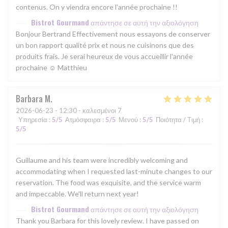
contenus. On y viendra encore l'année prochaine !!
Bistrot Gourmand
απάντησε σε αυτή την αξιολόγηση
Bonjour Bertrand Effectivement nous essayons de conserver
un bon rapport qualité prix et nous ne cuisinons que des
produits frais. Je serai heureux de vous accueillir l'année
prochaine ☺ Matthieu
Barbara
M
2026-06-23
- 12:30 - καλεσμένοι 7
Υπηρεσία
:
5
/5
Ατμόσφαιρα
:
5
/5
Μενού
:
5
/5
Ποιότητα / Τιμή
:
5
/5
Guillaume and his team were incredibly welcoming and
accommodating when I requested last-minute changes to our
reservation. The food was exquisite, and the service warm
and impeccable. We'll return next year!
Bistrot Gourmand
απάντησε σε αυτή την αξιολόγηση
Thank you Barbara for this lovely review. I have passed on