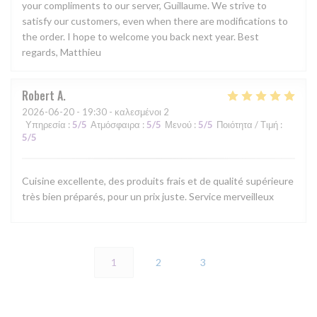
your compliments to our server, Guillaume. We strive to
satisfy our customers, even when there are modifications to
the order. I hope to welcome you back next year. Best
regards, Matthieu
Robert
A
2026-06-20
- 19:30 - καλεσμένοι 2
Υπηρεσία
:
5
/5
Ατμόσφαιρα
:
5
/5
Μενού
:
5
/5
Ποιότητα / Τιμή
:
5
/5
Cuisine excellente, des produits frais et de qualité supérieure
très bien préparés, pour un prix juste. Service merveilleux
1
2
3