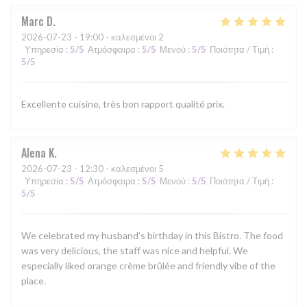
Marc
D
2026-07-23
- 19:00 - καλεσμένοι 2
Υπηρεσία
:
5
/5
Ατμόσφαιρα
:
5
/5
Μενού
:
5
/5
Ποιότητα / Τιμή
:
5
/5
Excellente cuisine, très bon rapport qualité prix.
Alena
K
2026-07-23
- 12:30 - καλεσμένοι 5
Υπηρεσία
:
5
/5
Ατμόσφαιρα
:
5
/5
Μενού
:
5
/5
Ποιότητα / Τιμή
:
5
/5
We celebrated my husband’s birthday in this Bistro. The food
was very delicious, the staff was nice and helpful. We
especially liked orange crème brûlée and friendly vibe of the
place.