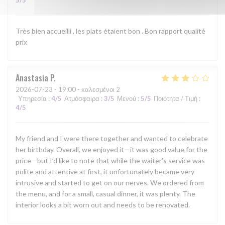
5
/5
Très bien accueilli , les plats étaient bon . Bon rapport qualité
prix
Anastasia
P
2026-07-23
- 19:00 - καλεσμένοι 2
Υπηρεσία
:
4
/5
Ατμόσφαιρα
:
3
/5
Μενού
:
5
/5
Ποιότητα / Τιμή
:
4
/5
My friend and I were there together and wanted to celebrate
her birthday. Overall, we enjoyed it—it was good value for the
price—but I’d like to note that while the waiter’s service was
polite and attentive at first, it unfortunately became very
intrusive and started to get on our nerves. We ordered from
the menu, and for a small, casual dinner, it was plenty. The
interior looks a bit worn out and needs to be renovated.