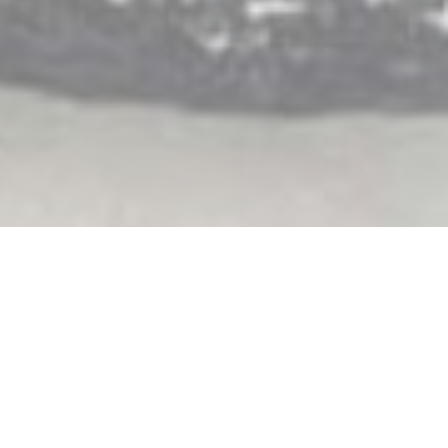
Bistrot Gourmand
Sedan 2007, Guillaume ARRAGON och hans team
erbjuder ett hem mat med medelhavs recept.