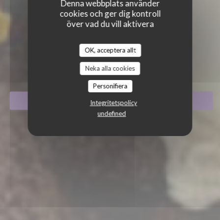
Denna webbplats använder
cookies och ger dig kontroll
över vad du vill aktivera
BISTROT GOURMAND
OK, acceptera allt
BISTROT GOURMAND
|
CANNES
Neka alla cookies
Personifiera
BOKA ETT BORD
Integritetspolicy
undefined