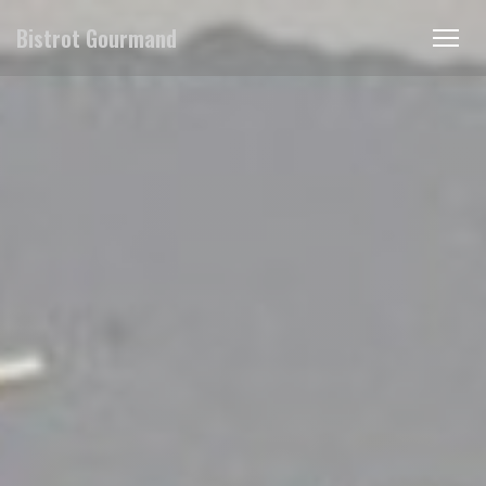
Cookie- hanteringspanel
Bistrot Gourmand