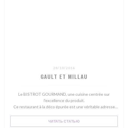
28/10/2016
GAULT ET MILLAU
Le BISTROT GOURMAND, une cuisine centrée sur
l'excellence du produit.
Ce restaurant à la déco épurée est une véritable adresse
pour gourmets grâce à une cuisine haut-de-gamme et
maison, faite de recettes méditerranéennes remises au
((ОТКРЫВАЕТСЯ В НОВОМ
ЧИТАТЬ СТАТЬЮ
goût du jour. Le chef Guillaume Arragon, qui l’a repris en