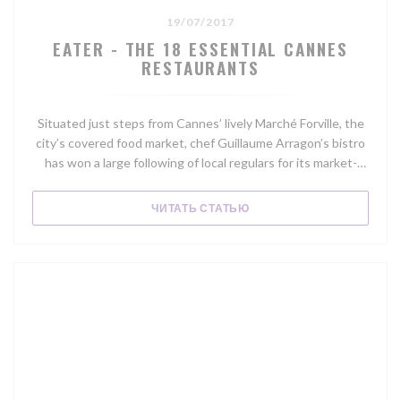
19/07/2017
EATER - THE 18 ESSENTIAL CANNES
RESTAURANTS
Situated just steps from Cannes’ lively Marché Forville, the
city’s covered food market, chef Guillaume Arragon’s bistro
has won a large following of local regulars for its market-
driven seasonal menu. Try the fish soup, which is made with
a locally landed catch of the day, or the succulent rack of
((ОТКРЫВАЕТСЯ В НОВОМ
ЧИТАТЬ СТАТЬЮ
Sisteron lamb with a black-olive crust.