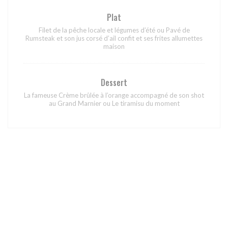
Plat
Filet de la pêche locale et légumes d’été ou Pavé de
Rumsteak et son jus corsé d’ail confit et ses frites allumettes
maison
Dessert
La fameuse Crème brûlée à l’orange accompagné de son shot
au Grand Marnier ou Le tiramisu du moment
Menu Dégustation
Hors congrès
59,00 EUR