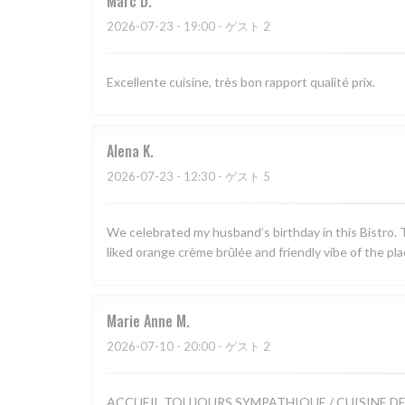
Marc
D
2026-07-23
- 19:00 - ゲスト 2
Excellente cuisine, très bon rapport qualité prix.
Alena
K
2026-07-23
- 12:30 - ゲスト 5
We celebrated my husband’s birthday in this Bistro. T
liked orange crème brûlée and friendly vibe of the pla
Marie Anne
M
2026-07-10
- 20:00 - ゲスト 2
ACCUEIL TOUJOURS SYMPATHIQUE / CUISINE D