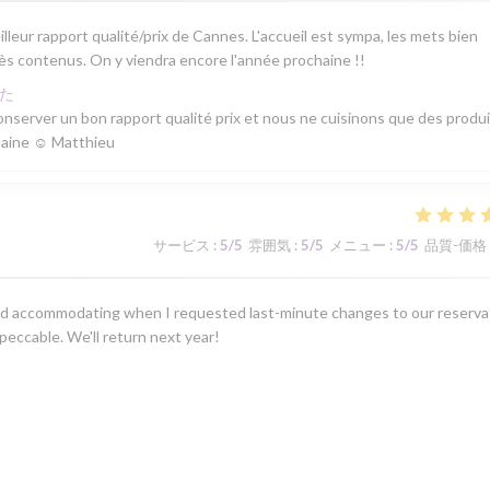
lleur rapport qualité/prix de Cannes. L'accueil est sympa, les mets bien
rès contenus. On y viendra encore l'année prochaine !!
た
server un bon rapport qualité prix et nous ne cuisinons que des produ
ochaine ☺ Matthieu
サービス
:
5
/5
雰囲気
:
5
/5
メニュー
:
5
/5
品質-価格
nd accommodating when I requested last-minute changes to our reserva
eccable. We'll return next year!
た
ed on your compliments to our server, Guillaume. We strive to satisfy our
 order. I hope to welcome you back next year. Best regards, Matthieu