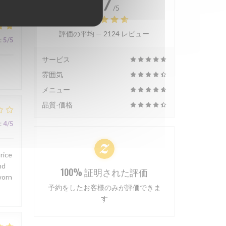
4.7
/5
評価の平均 —
2124 レビュー
:
5
/5
サービス
雰囲気
メニュー
品質-価格
:
4
/5
rice
nd
100% 証明された評価
worn
予約をしたお客様のみが評価できま
す