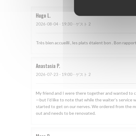
Hugo
L
2026-08-04
- 19:30 - ゲスト 2
Très bien accueilli , les plats étaient bon . Bon rapport
Anastasia
P
2026-07-23
- 19:00 - ゲスト 2
My friend and I were there together and wanted to ce
—but I’d like to note that while the waiter’s service 
started to get on our nerves. We ordered from the menu
out and needs to be renovated.