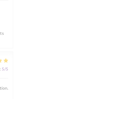
its
:
5
/5
tion.