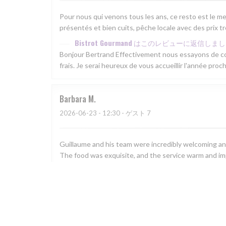
Pour nous qui venons tous les ans, ce resto est le mei
présentés et bien cuits, pêche locale avec des prix t
Bistrot Gourmand
はこのレビューに返信しまし
Bonjour Bertrand Effectivement nous essayons de con
frais. Je serai heureux de vous accueillir l'année pr
Barbara
M
2026-06-23
- 12:30 - ゲスト 7
Guillaume and his team were incredibly welcoming a
The food was exquisite, and the service warm and imp
Bistrot Gourmand
はこのレビューに返信しまし
Thank you Barbara for this lovely review. I have pass
customers, even when there are modifications to the