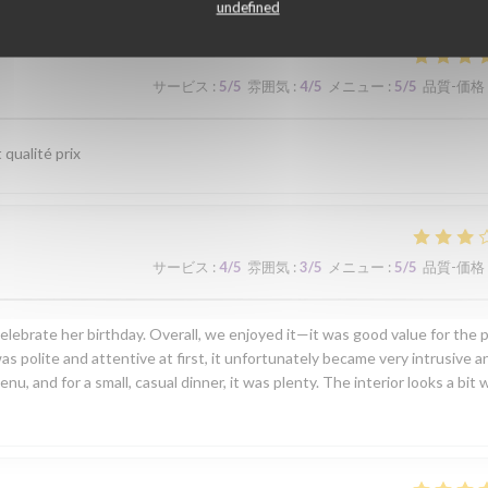
undefined
サービス
:
5
/5
雰囲気
:
4
/5
メニュー
:
5
/5
品質-価格
 qualité prix
サービス
:
4
/5
雰囲気
:
3
/5
メニュー
:
5
/5
品質-価格
lebrate her birthday. Overall, we enjoyed it—it was good value for the p
was polite and attentive at first, it unfortunately became very intrusive a
, and for a small, casual dinner, it was plenty. The interior looks a bit 