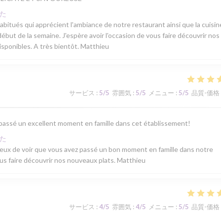
た
 habitués qui apprécient l'ambiance de notre restaurant ainsi que la cuisi
ébut de la semaine. J'espère avoir l'occasion de vous faire découvrir nos
isponibles. A très bientôt. Matthieu
サービス
:
5
/5
雰囲気
:
5
/5
メニュー
:
5
/5
品質-価格
 passé un excellent moment en famille dans cet établissement!
た
ureux de voir que vous avez passé un bon moment en famille dans notre
ous faire découvrir nos nouveaux plats. Matthieu
サービス
:
4
/5
雰囲気
:
4
/5
メニュー
:
5
/5
品質-価格