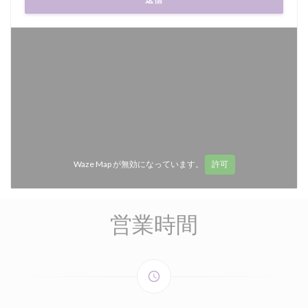
Waze Map が無効になっています。
許可
営業時間
access_time