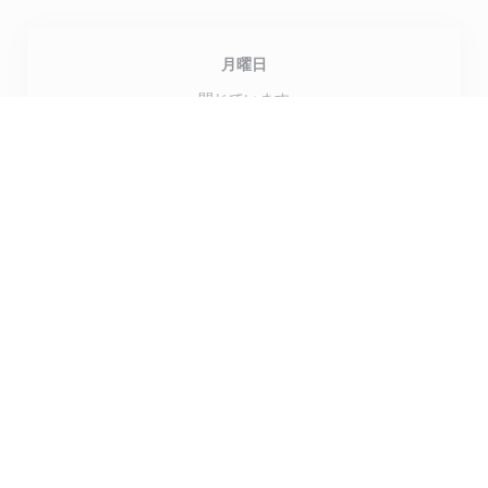
月曜日
閉じています
火
-
土
12:00 - 13:45
19:00 - 21:30
日曜日
12:00 - 13:45