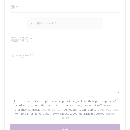
In accordance with data protection regulations, you have the right to opt out of
marketing communications. UK residents can register with the Telephone
Preference Service at
tpsonline.org.uk
. US residents can register at
donotcall.gov
.
For more information about how we process your data, please see our
privacy
policy
.