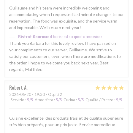
Guillaume and his team were incredibly welcoming and
accommodating when I requested last-minute changes to our
reservation. The food was exquisite, and the service warm
and impeccable. We'll return next year!
Bistrot Gourmand
ha risposto a questa recensione
Thank you Barbara for this lovely review. I have passed on
your compliments to our server, Guillaume. We strive to
satisfy our customers, even when there are modifications to
the order. I hope to welcome you back next year. Best
regards, Matthieu
Robert
A
2026-06-20
- 19:30 - Ospiti 2
Servizio
:
5
/5
Atmosfera
:
5
/5
Cucina
:
5
/5
Qualità / Prezzo
:
5
/5
Cuisine excellente, des produits frais et de qualité supérieure
très bien préparés, pour un prix juste. Service merveilleux