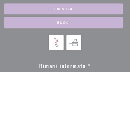
PRENOTA
BUONI
Rimani informato
*
Iscriversi alla nostra newsletter per ricevere comunicazioni personalizzate e
offerte di marketing via e-mail.
ABBONATI
© 2026 BISTROT GOURMAND — CREAZIONE DEL SITO INTERNET
((APRE UNA NUOVA F
RISTORANTE CON
ZENCHEF