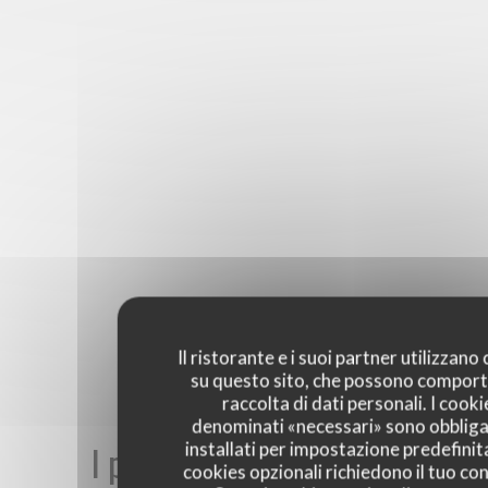
Il ristorante e i suoi partner utilizzano
su questo sito, che possono comport
raccolta di dati personali. I cooki
denominati «necessari» sono obbliga
I pareri dei nostri clienti
installati per impostazione predefinita
cookies opzionali richiedono il tuo co