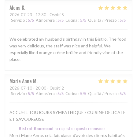
Alena
K
2026-07-23
- 12:30 - Ospiti 5
Servizio
:
5
/5
Atmosfera
:
5
/5
Cucina
:
5
/5
Qualità / Prezzo
:
5
/5
We celebrated my husband’s birthday in this Bistro. The food
was very delicious, the staff was nice and helpful. We
especially liked orange crème brûlée and friendly vibe of the
place.
Marie Anne
M
2026-07-10
- 20:00 - Ospiti 2
Servizio
:
5
/5
Atmosfera
:
5
/5
Cucina
:
5
/5
Qualità / Prezzo
:
5
/5
ACCUEIL TOUJOURS SYMPATHIQUE / CUISINE DELICATE
ET SAVOUREUSE
Bistrot Gourmand
ha risposto a questa recensione
Merci Marie Anne, cela fait plaisir d'avoir des clients habitués