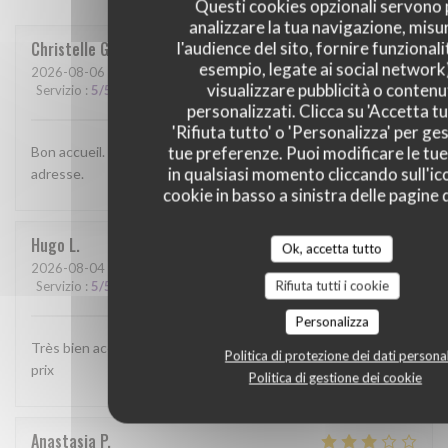
Questi cookies opzionali servono 
analizzare la tua navigazione, misu
Christelle
G
l'audience del sito, fornire funzionali
esempio, legate ai social network
2026-08-06
- 12:00 - Ospiti 3
visualizzare pubblicità o contenu
Servizio
:
5
/5
Atmosfera
:
4
/5
Cucina
:
4
/5
Qualità / Prezzo
:
4
/5
personalizzati. Clicca su 'Accetta tu
'Rifiuta tutto' o 'Personalizza' per ges
tue preferenze. Puoi modificare le tue
Bon accueil. Service rapide. Bonne cuisine. Bref une bonne
in qualsiasi momento cliccando sull'ic
adresse.
cookie in basso a sinistra delle pagine d
Hugo
L
Ok, accetta tutto
2026-08-04
- 19:30 - Ospiti 2
Rifiuta tutti i cookie
Servizio
:
5
/5
Atmosfera
:
4
/5
Cucina
:
5
/5
Qualità / Prezzo
:
5
/5
Personalizza
Très bien accueilli , les plats étaient bon . Bon rapport qualité
Politica di protezione dei dati personal
prix
Politica di gestione dei cookie
Anastasia
P