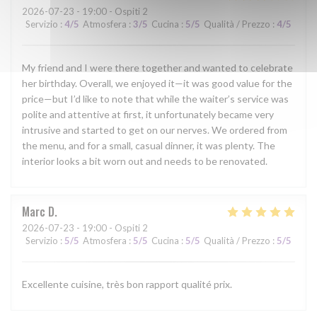
2026-07-23
- 19:00 - Ospiti 2
Servizio
:
4
/5
Atmosfera
:
3
/5
Cucina
:
5
/5
Qualità / Prezzo
:
4
/5
My friend and I were there together and wanted to celebrate
her birthday. Overall, we enjoyed it—it was good value for the
price—but I’d like to note that while the waiter’s service was
polite and attentive at first, it unfortunately became very
intrusive and started to get on our nerves. We ordered from
the menu, and for a small, casual dinner, it was plenty. The
interior looks a bit worn out and needs to be renovated.
Marc
D
2026-07-23
- 19:00 - Ospiti 2
Servizio
:
5
/5
Atmosfera
:
5
/5
Cucina
:
5
/5
Qualità / Prezzo
:
5
/5
Excellente cuisine, très bon rapport qualité prix.