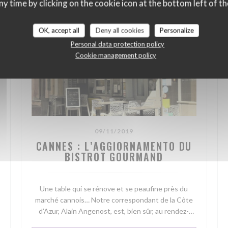
ny time by clicking on the cookie icon at the bottom left of th
OK, accept all
Deny all cookies
Personalize
Personal data protection policy
Cookie management policy
09/11/2019
CANNES : L’AGGIORNAMENTO DU
BISTROT GOURMAND
Une table qui se rénove et se peaufine près du
marché cannois… Notre correspondant de la Côte
d’Azur, Alain Angenost, est, bien sûr, au rendez-
vous. On l’écoute…