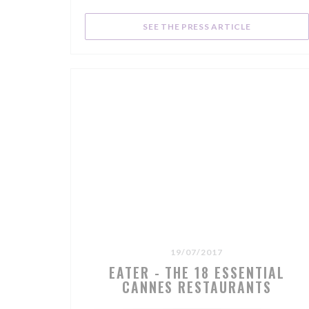
philosophie locavore et le décor restent.
((OPENS IN 
SEE THE PRESS ARTICLE
19/07/2017
EATER - THE 18 ESSENTIAL
CANNES RESTAURANTS