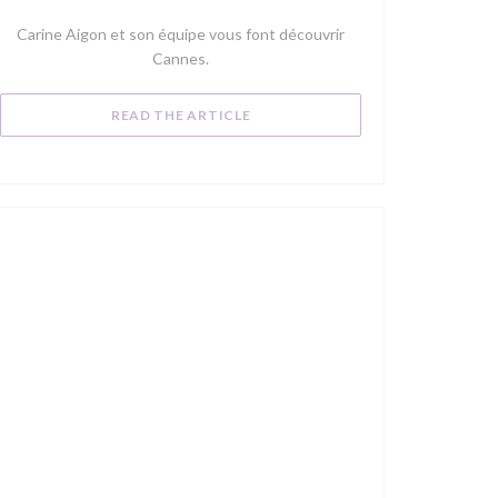
OW))
Carine Aigon et son équipe vous font découvrir
Cannes.
((OPENS IN A NEW WINDOW))
READ THE ARTICLE