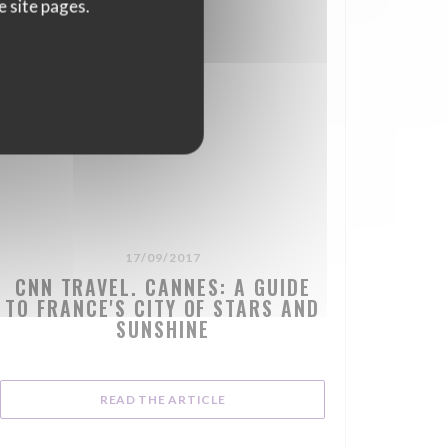
e site pages.
17/09/2017
CNN TRAVEL. CANNES: A GUIDE
TO FRANCE'S CITY OF STARS AND
SUNSHINE
((OPENS IN A NEW WINDOW))
READ THE ARTICLE