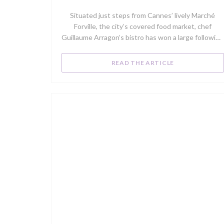
Situated just steps from Cannes’ lively Marché
Forville, the city’s covered food market, chef
Guillaume Arragon’s bistro has won a large following
of local regulars for its market-driven seasonal
menu. Try the fish soup, which is made with a locally
((OPENS IN A 
READ THE ARTICLE
landed catch of the day, or the succulent rack of
Sisteron lamb with a black-olive crust.