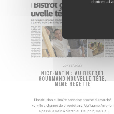
choices at a
25/11/2023
NICE-MATIN : AU BISTROT
GOURMAND NOUVELLE TÊTE,
MÊME RECETTE
L'institution culinaire cannoise proche du marché
Forville a changé de propriétaire. Guillaume Arragon
a passé la main à Matthieu Dauphin, mais la