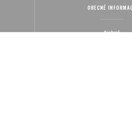
OBECNÉ INFORMA
Kuchyně
Cuisine inventive revisitant les classiques d
"Fait Maison, , Produits de saison,
Služby
, Hand Made Cuisine, Air Cond
Platební metody
Mobile payment, Paiement Sans ContactPaiem
Visa, American Express, Deb