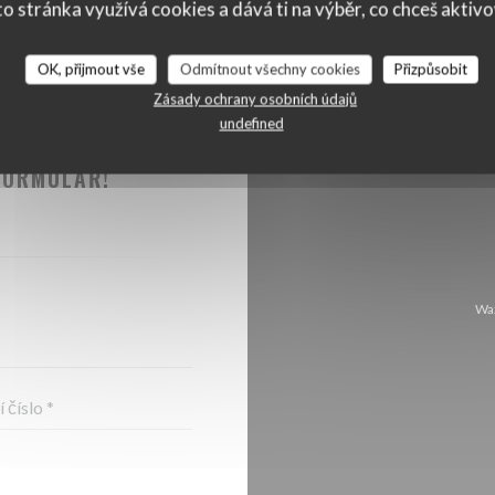
o stránka využívá cookies a dává ti na výběr, co chceš aktiv
OK, přijmout vše
Odmítnout všechny cookies
Přizpůsobit
Zásady ochrany osobních údajů
undefined
TOVAT ?
FORMULÁŘ!
Waz