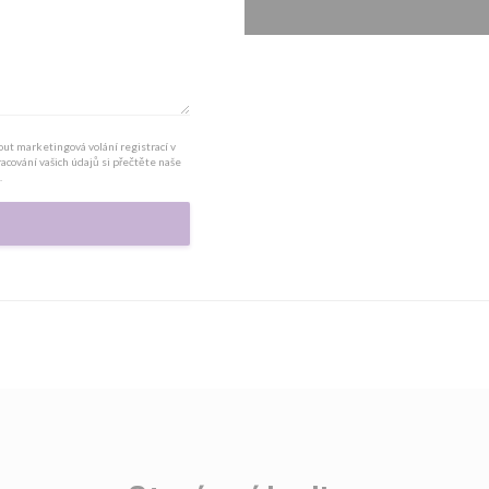
ut marketingová volání registrací v
pracování vašich údajů si přečtěte naše
.