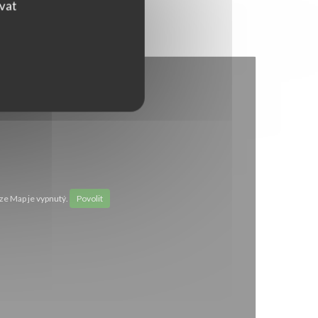
ovat
e Map je vypnutý.
Povolit