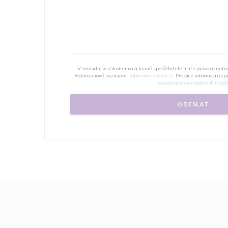
V souladu se zákonem o ochraně spotřebitele máte právo odmítno
Robinsonově seznamu:
robinsonseznam.cz
. Pro více informací o z
zásady ochrany osobních údajů